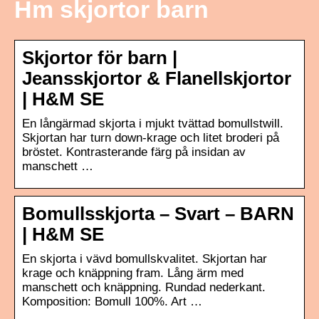
Hm skjortor barn
Skjortor för barn |
Jeansskjortor & Flanellskjortor
| H&M SE
En långärmad skjorta i mjukt tvättad bomullstwill.
Skjortan har turn down-krage och litet broderi på
bröstet. Kontrasterande färg på insidan av
manschett …
Bomullsskjorta – Svart – BARN
| H&M SE
En skjorta i vävd bomullskvalitet. Skjortan har
krage och knäppning fram. Lång ärm med
manschett och knäppning. Rundad nederkant.
Komposition: Bomull 100%. Art …