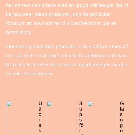
har ett fast samarbete med en grupp onlinelager där vi
introducerar deras produkter, och får provision
förutsatt att användaren vi vidarebefordrar gör en
beställning.
Orientering angående produkter och e-affärer stöds då
och då, men vi tar inget ansvar för ändringar som kan
ha realiserats efter den senaste uppdateringen av den
visade informationen.
U
3
G
tf
ti
la
o
p
s
r
s
ö
s
fö
g
k
r
o