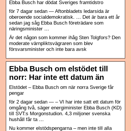
Ebba Busch har dödat Sveriges framtidstro
för 7 dagar sedan — Aftonbladets ledarsida är
oberoende socialdemokratisk. … Det är bara ett år
sedan jag såg Ebba Busch företrädare som
näringsminister …
Är det någon som kommer ihåg Sten Tolgfors? Den
moderate värnpliktsvägraren som blev
försvarsminister och inte bara avsk
Ebba Busch om elstödet till
norr: Har inte ett datum än
Elstödet – Ebba Busch om när norra Sverige får
pengar
för 2 dagar sedan — – VI har inte satt ett datum för
omgång två, säger energiminister Ebba Busch (KD)
till SVT:s Morgonstudion. 4,3 miljoner svenska
hushåll får ta …
Nu kommer elstödspengarna – men inte till alla