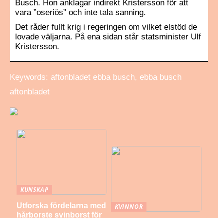
Busch. Hon anklagar indirekt Kristersson för att
vara ”oseriös” och inte tala sanning.
Det råder fullt krig i regeringen om vilket elstöd de
lovade väljarna. På ena sidan står statsminister Ulf
Kristersson.
Keywords: aftonbladet ebba busch, ebba busch
aftonbladet
KUNSKAP
Utforska fördelarna med
KVINNOR
hårborste svinborst för