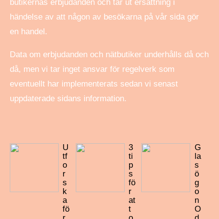
butikernas erbjudanden och tar ut ersättning i
händelse av att någon av besökarna på vår sida gör
en handel.
Data om erbjudanden och nätbutiker underhålls då och
då, men vi tar inget ansvar för regelverk som
eventuellt har implementerats sedan vi senast
uppdaterade sidans information.
U
3
G
tf
ti
la
o
p
s
r
s
ö
s
fö
g
k
r
o
a
at
n
fö
t
O
r
o
d